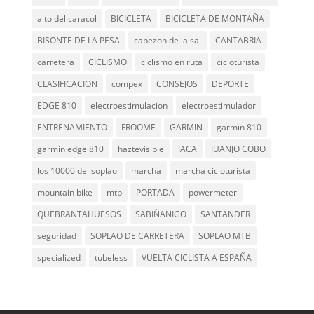
alto del caracol
BICICLETA
BICICLETA DE MONTAÑA
BISONTE DE LA PESA
cabezon de la sal
CANTABRIA
carretera
CICLISMO
ciclismo en ruta
cicloturista
CLASIFICACION
compex
CONSEJOS
DEPORTE
EDGE 810
electroestimulacion
electroestimulador
ENTRENAMIENTO
FROOME
GARMIN
garmin 810
garmin edge 810
haztevisible
JACA
JUANJO COBO
los 10000 del soplao
marcha
marcha cicloturista
mountain bike
mtb
PORTADA
powermeter
QUEBRANTAHUESOS
SABIÑANIGO
SANTANDER
seguridad
SOPLAO DE CARRETERA
SOPLAO MTB
specialized
tubeless
VUELTA CICLISTA A ESPAÑA