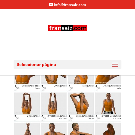
info@fransaiz.com
dolores de cuello
por
fransaiz
|
Ago 22, 2013
|
0 Comentarios
Seleccionar página