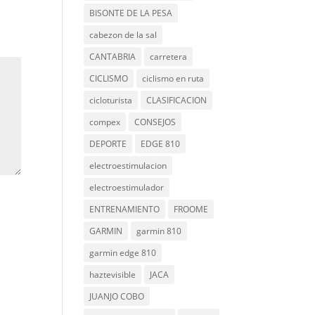
BISONTE DE LA PESA
cabezon de la sal
CANTABRIA
carretera
CICLISMO
ciclismo en ruta
cicloturista
CLASIFICACION
compex
CONSEJOS
DEPORTE
EDGE 810
electroestimulacion
electroestimulador
ENTRENAMIENTO
FROOME
GARMIN
garmin 810
garmin edge 810
haztevisible
JACA
JUANJO COBO