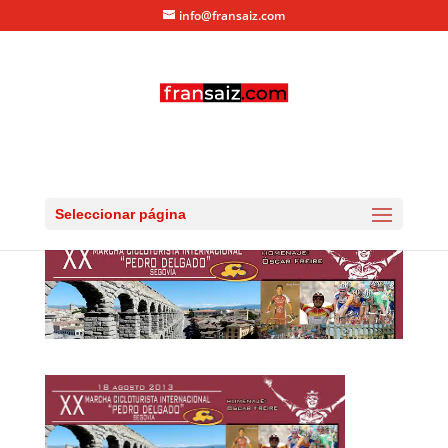
info@fransaiz.com
destacada-perico
por
fransaiz
|
Ago 18, 2013
|
0 Comentarios
Seleccionar página