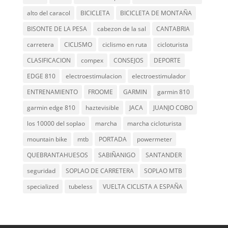
alto del caracol
BICICLETA
BICICLETA DE MONTAÑA
BISONTE DE LA PESA
cabezon de la sal
CANTABRIA
carretera
CICLISMO
ciclismo en ruta
cicloturista
CLASIFICACION
compex
CONSEJOS
DEPORTE
EDGE 810
electroestimulacion
electroestimulador
ENTRENAMIENTO
FROOME
GARMIN
garmin 810
garmin edge 810
haztevisible
JACA
JUANJO COBO
los 10000 del soplao
marcha
marcha cicloturista
mountain bike
mtb
PORTADA
powermeter
QUEBRANTAHUESOS
SABIÑANIGO
SANTANDER
seguridad
SOPLAO DE CARRETERA
SOPLAO MTB
specialized
tubeless
VUELTA CICLISTA A ESPAÑA