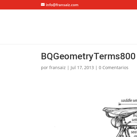
info@fransaiz.com
BQGeometryTerms800
por
fransaiz
|
Jul 17, 2013
|
0 Comentarios