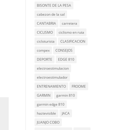
BISONTE DE LA PESA
cabezon de la sal
CANTABRIA
carretera
CICLISMO
ciclismo en ruta
cicloturista
CLASIFICACION
compex
CONSEJOS
DEPORTE
EDGE 810
electroestimulacion
electroestimulador
ENTRENAMIENTO
FROOME
GARMIN
garmin 810
garmin edge 810
haztevisible
JACA
JUANJO COBO