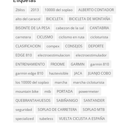
Etiquetas
2bliss
2013
10000 del soplao
ALBERTO CONTADOR
alto del caracol
BICICLETA
BICICLETA DE MONTAÑA
BISONTE DE LA PESA
cabezon de la sal
CANTABRIA
carretera
CICLISMO
ciclismo en ruta
cicloturista
CLASIFICACION
compex
CONSEJOS
DEPORTE
EDGE 810
electroestimulacion
electroestimulador
ENTRENAMIENTO
FROOME
GARMIN
garmin 810
garmin edge 810
haztevisible
JACA
JUANJO COBO
los 10000 del soplao
marcha
marcha cicloturista
mountain bike
mtb
PORTADA
powermeter
QUEBRANTAHUESOS
SABIÑANIGO
SANTANDER
seguridad
SOPLAO DE CARRETERA
SOPLAO MTB
specialized
tubeless
VUELTA CICLISTA A ESPAÑA