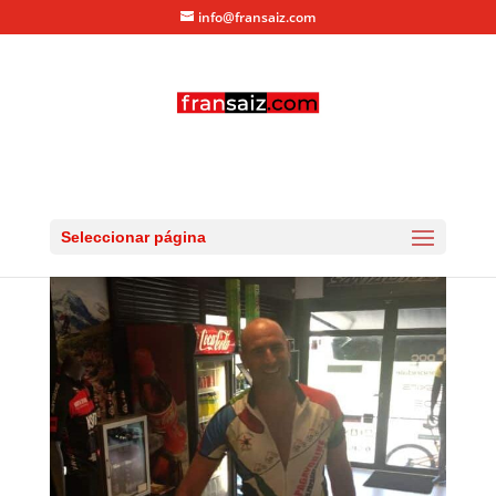
info@fransaiz.com
Llegada de Nacho a Meta
por
fransaiz
|
Jul 6, 2013
|
0 Comentarios
Seleccionar página