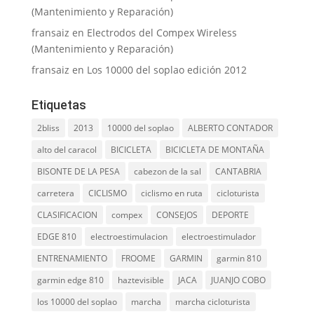
(Mantenimiento y Reparación)
fransaiz
en
Electrodos del Compex Wireless
(Mantenimiento y Reparación)
fransaiz
en
Los 10000 del soplao edición 2012
Etiquetas
2bliss
2013
10000 del soplao
ALBERTO CONTADOR
alto del caracol
BICICLETA
BICICLETA DE MONTAÑA
BISONTE DE LA PESA
cabezon de la sal
CANTABRIA
carretera
CICLISMO
ciclismo en ruta
cicloturista
CLASIFICACION
compex
CONSEJOS
DEPORTE
EDGE 810
electroestimulacion
electroestimulador
ENTRENAMIENTO
FROOME
GARMIN
garmin 810
garmin edge 810
haztevisible
JACA
JUANJO COBO
los 10000 del soplao
marcha
marcha cicloturista