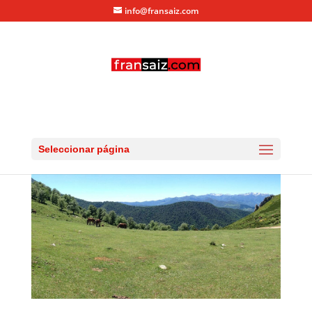
info@fransaiz.com
IMG_5967
por
fransaiz
|
Jul 5, 2013
|
0 Comentarios
Seleccionar página