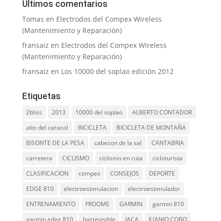
Últimos comentarios
Tomas
en
Electrodos del Compex Wireless
(Mantenimiento y Reparación)
fransaiz
en
Electrodos del Compex Wireless
(Mantenimiento y Reparación)
fransaiz
en
Los 10000 del soplao edición 2012
Etiquetas
2bliss
2013
10000 del soplao
ALBERTO CONTADOR
alto del caracol
BICICLETA
BICICLETA DE MONTAÑA
BISONTE DE LA PESA
cabezon de la sal
CANTABRIA
carretera
CICLISMO
ciclismo en ruta
cicloturista
CLASIFICACION
compex
CONSEJOS
DEPORTE
EDGE 810
electroestimulacion
electroestimulador
ENTRENAMIENTO
FROOME
GARMIN
garmin 810
garmin edge 810
haztevisible
JACA
JUANJO COBO