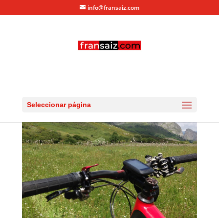
info@fransaiz.com
IMG_5942
por
fransaiz
|
Jul 5, 2013
|
0 Comentarios
Seleccionar página