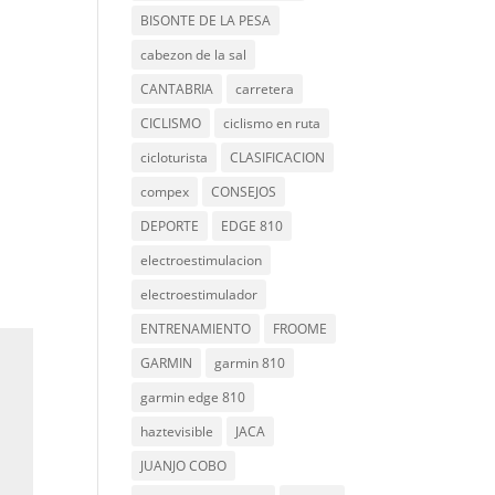
BISONTE DE LA PESA
cabezon de la sal
CANTABRIA
carretera
CICLISMO
ciclismo en ruta
cicloturista
CLASIFICACION
compex
CONSEJOS
DEPORTE
EDGE 810
electroestimulacion
electroestimulador
ENTRENAMIENTO
FROOME
GARMIN
garmin 810
garmin edge 810
haztevisible
JACA
JUANJO COBO