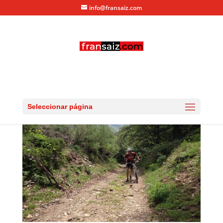
info@fransaiz.com
IMG_5896
por
fransaiz
|
Jul 5, 2013
|
0 Comentarios
Seleccionar página