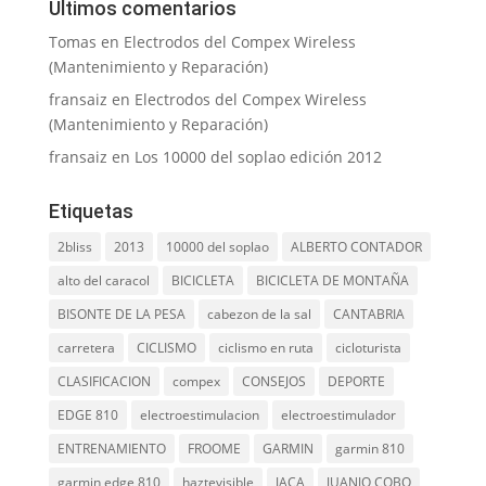
Últimos comentarios
Tomas
en
Electrodos del Compex Wireless
(Mantenimiento y Reparación)
fransaiz
en
Electrodos del Compex Wireless
(Mantenimiento y Reparación)
fransaiz
en
Los 10000 del soplao edición 2012
Etiquetas
2bliss
2013
10000 del soplao
ALBERTO CONTADOR
alto del caracol
BICICLETA
BICICLETA DE MONTAÑA
BISONTE DE LA PESA
cabezon de la sal
CANTABRIA
carretera
CICLISMO
ciclismo en ruta
cicloturista
CLASIFICACION
compex
CONSEJOS
DEPORTE
EDGE 810
electroestimulacion
electroestimulador
ENTRENAMIENTO
FROOME
GARMIN
garmin 810
garmin edge 810
haztevisible
JACA
JUANJO COBO