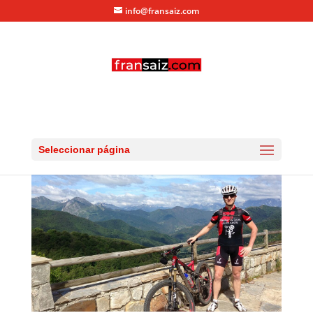
info@fransaiz.com
IMG_5893
por
fransaiz
|
Jul 5, 2013
|
0 Comentarios
Seleccionar página