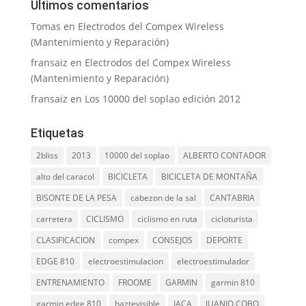
Últimos comentarios
Tomas
en
Electrodos del Compex Wireless
(Mantenimiento y Reparación)
fransaiz
en
Electrodos del Compex Wireless
(Mantenimiento y Reparación)
fransaiz
en
Los 10000 del soplao edición 2012
Etiquetas
2bliss
2013
10000 del soplao
ALBERTO CONTADOR
alto del caracol
BICICLETA
BICICLETA DE MONTAÑA
BISONTE DE LA PESA
cabezon de la sal
CANTABRIA
carretera
CICLISMO
ciclismo en ruta
cicloturista
CLASIFICACION
compex
CONSEJOS
DEPORTE
EDGE 810
electroestimulacion
electroestimulador
ENTRENAMIENTO
FROOME
GARMIN
garmin 810
garmin edge 810
haztevisible
JACA
JUANJO COBO