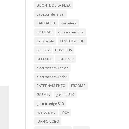
BISONTE DE LA PESA
cabezon de la sal
CANTABRIA
carretera
CICLISMO
ciclismo en ruta
cicloturista
CLASIFICACION
compex
CONSEJOS
DEPORTE
EDGE 810
electroestimulacion
electroestimulador
ENTRENAMIENTO
FROOME
GARMIN
garmin 810
garmin edge 810
haztevisible
JACA
JUANJO COBO