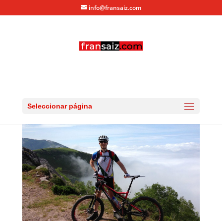
info@fransaiz.com
IMG_5865
por
fransaiz
|
Jul 5, 2013
|
0 Comentarios
Seleccionar página