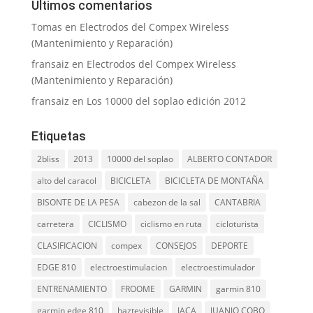
Últimos comentarios
Tomas
en
Electrodos del Compex Wireless
(Mantenimiento y Reparación)
fransaiz
en
Electrodos del Compex Wireless
(Mantenimiento y Reparación)
fransaiz
en
Los 10000 del soplao edición 2012
Etiquetas
2bliss
2013
10000 del soplao
ALBERTO CONTADOR
alto del caracol
BICICLETA
BICICLETA DE MONTAÑA
BISONTE DE LA PESA
cabezon de la sal
CANTABRIA
carretera
CICLISMO
ciclismo en ruta
cicloturista
CLASIFICACION
compex
CONSEJOS
DEPORTE
EDGE 810
electroestimulacion
electroestimulador
ENTRENAMIENTO
FROOME
GARMIN
garmin 810
garmin edge 810
haztevisible
JACA
JUANJO COBO