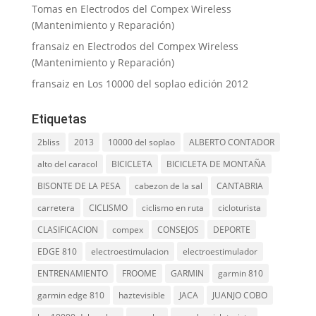
Tomas
en
Electrodos del Compex Wireless
(Mantenimiento y Reparación)
fransaiz
en
Electrodos del Compex Wireless
(Mantenimiento y Reparación)
fransaiz
en
Los 10000 del soplao edición 2012
Etiquetas
2bliss
2013
10000 del soplao
ALBERTO CONTADOR
alto del caracol
BICICLETA
BICICLETA DE MONTAÑA
BISONTE DE LA PESA
cabezon de la sal
CANTABRIA
carretera
CICLISMO
ciclismo en ruta
cicloturista
CLASIFICACION
compex
CONSEJOS
DEPORTE
EDGE 810
electroestimulacion
electroestimulador
ENTRENAMIENTO
FROOME
GARMIN
garmin 810
garmin edge 810
haztevisible
JACA
JUANJO COBO