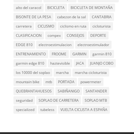
alto del caracol
BICICLETA
BICICLETA DE MONTAÑA
BISONTE DE LA PESA
cabezon de la sal
CANTABRIA
carretera
CICLISMO
ciclismo en ruta
cicloturista
CLASIFICACION
compex
CONSEJOS
DEPORTE
EDGE 810
electroestimulacion
electroestimulador
ENTRENAMIENTO
FROOME
GARMIN
garmin 810
garmin edge 810
haztevisible
JACA
JUANJO COBO
los 10000 del soplao
marcha
marcha cicloturista
mountain bike
mtb
PORTADA
powermeter
QUEBRANTAHUESOS
SABIÑANIGO
SANTANDER
seguridad
SOPLAO DE CARRETERA
SOPLAO MTB
specialized
tubeless
VUELTA CICLISTA A ESPAÑA