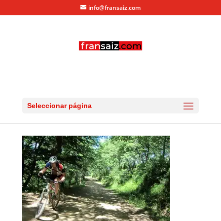
info@fransaiz.com
IMG_0527
por
fransaiz
|
Jul 5, 2013
|
0 Comentarios
Seleccionar página