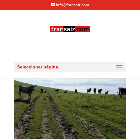
info@fransaiz.com
IMG_0512
por
fransaiz
|
Jul 5, 2013
|
0 Comentarios
Seleccionar página