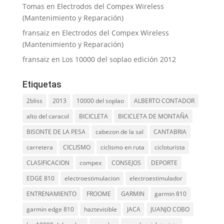
Tomas
en
Electrodos del Compex Wireless
(Mantenimiento y Reparación)
fransaiz
en
Electrodos del Compex Wireless
(Mantenimiento y Reparación)
fransaiz
en
Los 10000 del soplao edición 2012
Etiquetas
2bliss
2013
10000 del soplao
ALBERTO CONTADOR
alto del caracol
BICICLETA
BICICLETA DE MONTAÑA
BISONTE DE LA PESA
cabezon de la sal
CANTABRIA
carretera
CICLISMO
ciclismo en ruta
cicloturista
CLASIFICACION
compex
CONSEJOS
DEPORTE
EDGE 810
electroestimulacion
electroestimulador
ENTRENAMIENTO
FROOME
GARMIN
garmin 810
garmin edge 810
haztevisible
JACA
JUANJO COBO