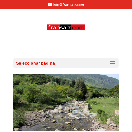
info@fransaiz.com
IMG_0502
por
fransaiz
|
Jul 5, 2013
|
0 Comentarios
Seleccionar página