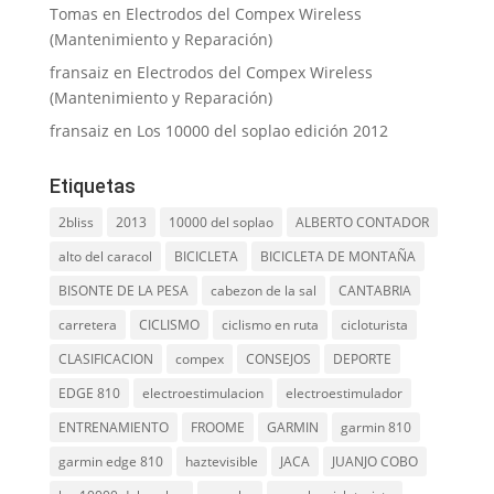
Tomas
en
Electrodos del Compex Wireless
(Mantenimiento y Reparación)
fransaiz
en
Electrodos del Compex Wireless
(Mantenimiento y Reparación)
fransaiz
en
Los 10000 del soplao edición 2012
Etiquetas
2bliss
2013
10000 del soplao
ALBERTO CONTADOR
alto del caracol
BICICLETA
BICICLETA DE MONTAÑA
BISONTE DE LA PESA
cabezon de la sal
CANTABRIA
carretera
CICLISMO
ciclismo en ruta
cicloturista
CLASIFICACION
compex
CONSEJOS
DEPORTE
EDGE 810
electroestimulacion
electroestimulador
ENTRENAMIENTO
FROOME
GARMIN
garmin 810
garmin edge 810
haztevisible
JACA
JUANJO COBO