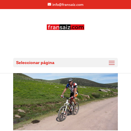
info@fransaiz.com
IMG_0499
por
fransaiz
|
Jul 5, 2013
|
0 Comentarios
Seleccionar página