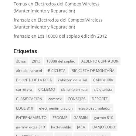
Tomas
en
Electrodos del Compex Wireless
(Mantenimiento y Reparación)
fransaiz
en
Electrodos del Compex Wireless
(Mantenimiento y Reparación)
fransaiz
en
Los 10000 del soplao edición 2012
Etiquetas
2bliss
2013
10000 del soplao
ALBERTO CONTADOR
alto del caracol
BICICLETA
BICICLETA DE MONTAÑA
BISONTE DE LA PESA
cabezon de la sal
CANTABRIA
carretera
CICLISMO
ciclismo en ruta
cicloturista
CLASIFICACION
compex
CONSEJOS
DEPORTE
EDGE 810
electroestimulacion
electroestimulador
ENTRENAMIENTO
FROOME
GARMIN
garmin 810
garmin edge 810
haztevisible
JACA
JUANJO COBO