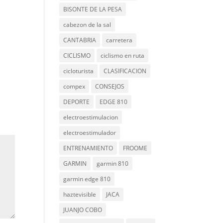
BISONTE DE LA PESA
cabezon de la sal
CANTABRIA
carretera
CICLISMO
ciclismo en ruta
cicloturista
CLASIFICACION
compex
CONSEJOS
DEPORTE
EDGE 810
electroestimulacion
electroestimulador
ENTRENAMIENTO
FROOME
GARMIN
garmin 810
garmin edge 810
haztevisible
JACA
JUANJO COBO