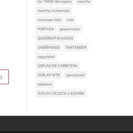
los 10000 del soplao
marcha
marcha cicloturista
mountain bike
mtb
PORTADA
powermeter
QUEBRANTAHUESOS
SABIÑANIGO
SANTANDER
seguridad
SOPLAO DE CARRETERA
SOPLAO MTB
specialized
tubeless
VUELTA CICLISTA A ESPAÑA