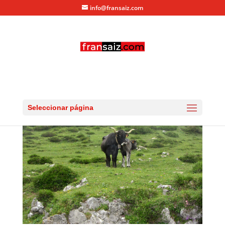
info@fransaiz.com
IMG_0471
por
fransaiz
|
Jul 5, 2013
|
0 Comentarios
Seleccionar página