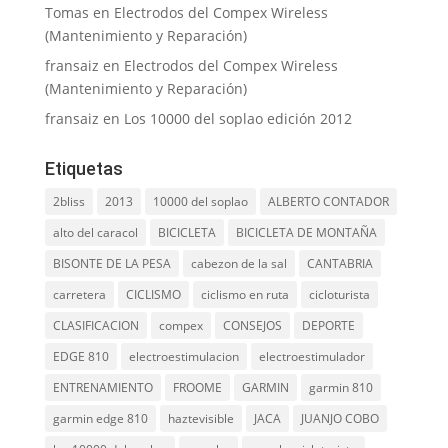
Tomas
en
Electrodos del Compex Wireless
(Mantenimiento y Reparación)
fransaiz
en
Electrodos del Compex Wireless
(Mantenimiento y Reparación)
fransaiz
en
Los 10000 del soplao edición 2012
Etiquetas
2bliss
2013
10000 del soplao
ALBERTO CONTADOR
alto del caracol
BICICLETA
BICICLETA DE MONTAÑA
BISONTE DE LA PESA
cabezon de la sal
CANTABRIA
carretera
CICLISMO
ciclismo en ruta
cicloturista
CLASIFICACION
compex
CONSEJOS
DEPORTE
EDGE 810
electroestimulacion
electroestimulador
ENTRENAMIENTO
FROOME
GARMIN
garmin 810
garmin edge 810
haztevisible
JACA
JUANJO COBO