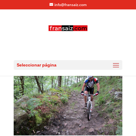
info@fransaiz.com
Llendemonzó
por
fransaiz
|
Jul 5, 2013
|
0 Comentarios
Seleccionar página