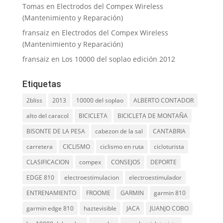
Tomas
en
Electrodos del Compex Wireless
(Mantenimiento y Reparación)
fransaiz
en
Electrodos del Compex Wireless
(Mantenimiento y Reparación)
fransaiz
en
Los 10000 del soplao edición 2012
Etiquetas
2bliss
2013
10000 del soplao
ALBERTO CONTADOR
alto del caracol
BICICLETA
BICICLETA DE MONTAÑA
BISONTE DE LA PESA
cabezon de la sal
CANTABRIA
carretera
CICLISMO
ciclismo en ruta
cicloturista
CLASIFICACION
compex
CONSEJOS
DEPORTE
EDGE 810
electroestimulacion
electroestimulador
ENTRENAMIENTO
FROOME
GARMIN
garmin 810
garmin edge 810
haztevisible
JACA
JUANJO COBO