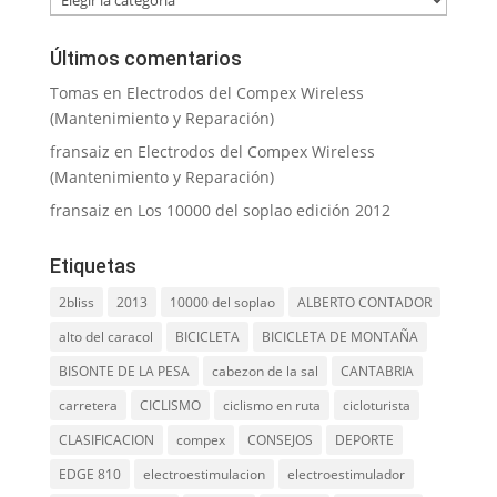
Últimos comentarios
Tomas
en
Electrodos del Compex Wireless
(Mantenimiento y Reparación)
fransaiz
en
Electrodos del Compex Wireless
(Mantenimiento y Reparación)
fransaiz
en
Los 10000 del soplao edición 2012
Etiquetas
2bliss
2013
10000 del soplao
ALBERTO CONTADOR
alto del caracol
BICICLETA
BICICLETA DE MONTAÑA
BISONTE DE LA PESA
cabezon de la sal
CANTABRIA
carretera
CICLISMO
ciclismo en ruta
cicloturista
CLASIFICACION
compex
CONSEJOS
DEPORTE
EDGE 810
electroestimulacion
electroestimulador