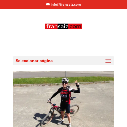
info@fransaiz.com
Llegada de Fran a Meta
por
fransaiz
|
Jul 6, 2013
|
0 Comentarios
Seleccionar página