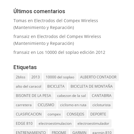
Últimos comentarios
Tomas
en
Electrodos del Compex Wireless
(Mantenimiento y Reparación)
fransaiz
en
Electrodos del Compex Wireless
(Mantenimiento y Reparación)
fransaiz
en
Los 10000 del soplao edición 2012
Etiquetas
2bliss
2013
10000 del soplao
ALBERTO CONTADOR
alto del caracol
BICICLETA
BICICLETA DE MONTAÑA
BISONTE DE LA PESA
cabezon de la sal
CANTABRIA
carretera
CICLISMO
ciclismo en ruta
cicloturista
CLASIFICACION
compex
CONSEJOS
DEPORTE
EDGE 810
electroestimulacion
electroestimulador
ENTRENAMIENTO
FROOME
GARMIN
garmin 810