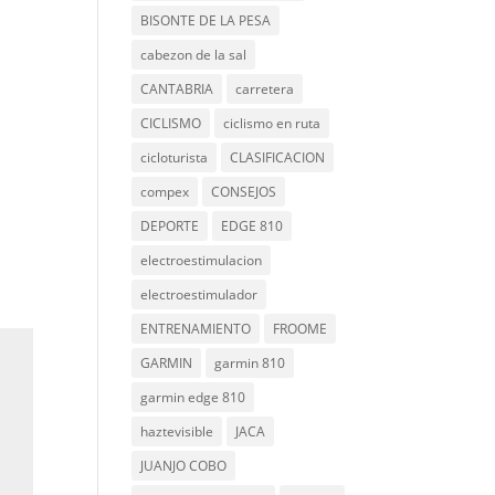
BISONTE DE LA PESA
cabezon de la sal
CANTABRIA
carretera
CICLISMO
ciclismo en ruta
cicloturista
CLASIFICACION
compex
CONSEJOS
DEPORTE
EDGE 810
electroestimulacion
electroestimulador
ENTRENAMIENTO
FROOME
GARMIN
garmin 810
garmin edge 810
haztevisible
JACA
JUANJO COBO