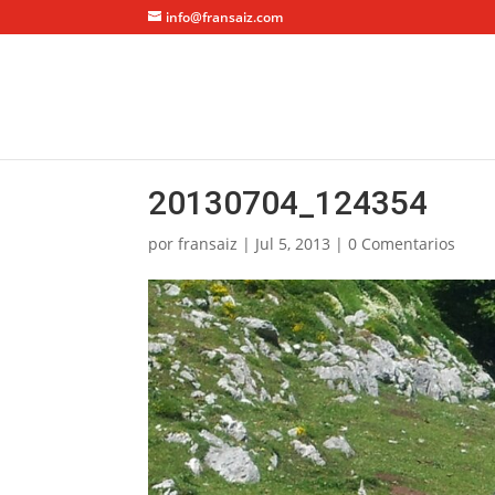
info@fransaiz.com
20130704_124354
por
fransaiz
|
Jul 5, 2013
|
0 Comentarios