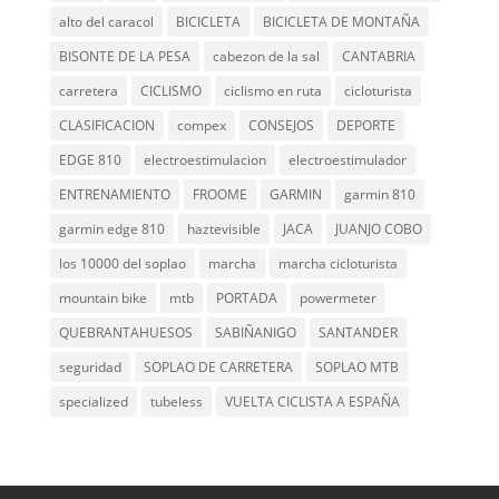
alto del caracol
BICICLETA
BICICLETA DE MONTAÑA
BISONTE DE LA PESA
cabezon de la sal
CANTABRIA
carretera
CICLISMO
ciclismo en ruta
cicloturista
CLASIFICACION
compex
CONSEJOS
DEPORTE
EDGE 810
electroestimulacion
electroestimulador
ENTRENAMIENTO
FROOME
GARMIN
garmin 810
garmin edge 810
haztevisible
JACA
JUANJO COBO
los 10000 del soplao
marcha
marcha cicloturista
mountain bike
mtb
PORTADA
powermeter
QUEBRANTAHUESOS
SABIÑANIGO
SANTANDER
seguridad
SOPLAO DE CARRETERA
SOPLAO MTB
specialized
tubeless
VUELTA CICLISTA A ESPAÑA