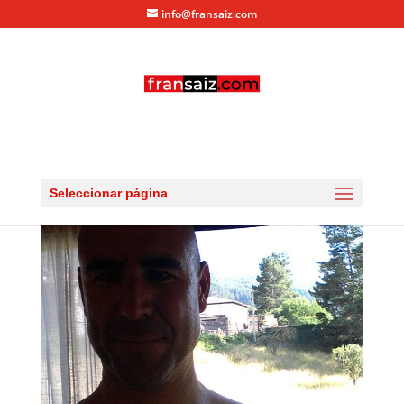
info@fransaiz.com
20130703_174100
por
fransaiz
|
Jul 5, 2013
|
0 Comentarios
Seleccionar página