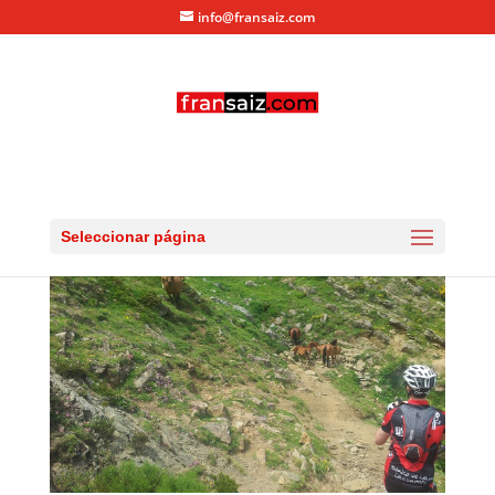
info@fransaiz.com
20130703_135131
por
fransaiz
|
Jul 5, 2013
|
0 Comentarios
Seleccionar página