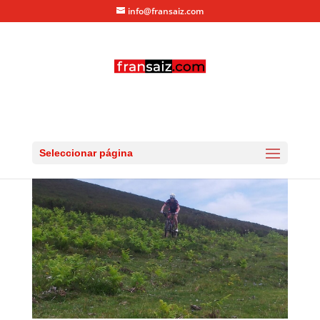
info@fransaiz.com
20130703_122114
por
fransaiz
|
Jul 5, 2013
|
0 Comentarios
Seleccionar página