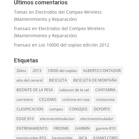
Últimos comentarios
Tomas
en
Electrodos del Compex Wireless
(Mantenimiento y Reparación)
fransaiz
en
Electrodos del Compex Wireless
(Mantenimiento y Reparación)
fransaiz
en
Los 10000 del soplao edición 2012
Etiquetas
2bliss
2013
10000 del soplao
ALBERTO CONTADOR
alto del caracol
BICICLETA
BICICLETA DE MONTAÑA
BISONTE DE LA PESA
cabezon de la sal
CANTABRIA
carretera
CICLISMO
ciclismo en ruta
cicloturista
CLASIFICACION
compex
CONSEJOS
DEPORTE
EDGE 810
electroestimulacion
electroestimulador
ENTRENAMIENTO
FROOME
GARMIN
garmin 810
garmin edge 810
haztevisible
JACA
JUANJO COBO