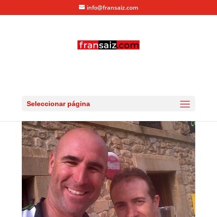
info@fransaiz.com
20130702_183044
por
fransaiz
|
Jul 5, 2013
|
0 Comentarios
Seleccionar página