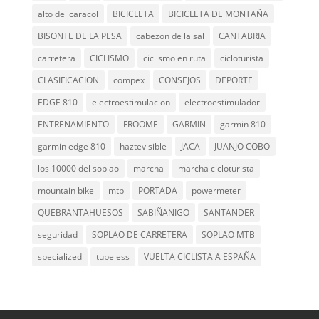
alto del caracol
BICICLETA
BICICLETA DE MONTAÑA
BISONTE DE LA PESA
cabezon de la sal
CANTABRIA
carretera
CICLISMO
ciclismo en ruta
cicloturista
CLASIFICACION
compex
CONSEJOS
DEPORTE
EDGE 810
electroestimulacion
electroestimulador
ENTRENAMIENTO
FROOME
GARMIN
garmin 810
garmin edge 810
haztevisible
JACA
JUANJO COBO
los 10000 del soplao
marcha
marcha cicloturista
mountain bike
mtb
PORTADA
powermeter
QUEBRANTAHUESOS
SABIÑANIGO
SANTANDER
seguridad
SOPLAO DE CARRETERA
SOPLAO MTB
specialized
tubeless
VUELTA CICLISTA A ESPAÑA