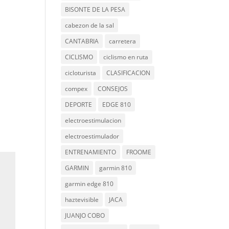
BISONTE DE LA PESA
cabezon de la sal
CANTABRIA
carretera
CICLISMO
ciclismo en ruta
cicloturista
CLASIFICACION
compex
CONSEJOS
DEPORTE
EDGE 810
electroestimulacion
electroestimulador
ENTRENAMIENTO
FROOME
GARMIN
garmin 810
garmin edge 810
haztevisible
JACA
JUANJO COBO