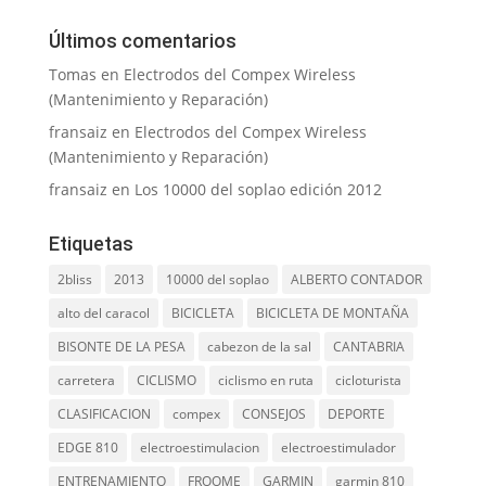
Últimos comentarios
Tomas
en
Electrodos del Compex Wireless
(Mantenimiento y Reparación)
fransaiz
en
Electrodos del Compex Wireless
(Mantenimiento y Reparación)
fransaiz
en
Los 10000 del soplao edición 2012
Etiquetas
2bliss
2013
10000 del soplao
ALBERTO CONTADOR
alto del caracol
BICICLETA
BICICLETA DE MONTAÑA
BISONTE DE LA PESA
cabezon de la sal
CANTABRIA
carretera
CICLISMO
ciclismo en ruta
cicloturista
CLASIFICACION
compex
CONSEJOS
DEPORTE
EDGE 810
electroestimulacion
electroestimulador
ENTRENAMIENTO
FROOME
GARMIN
garmin 810