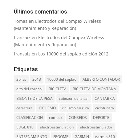
Últimos comentarios
Tomas
en
Electrodos del Compex Wireless
(Mantenimiento y Reparación)
fransaiz
en
Electrodos del Compex Wireless
(Mantenimiento y Reparación)
fransaiz
en
Los 10000 del soplao edición 2012
Etiquetas
2bliss
2013
10000 del soplao
ALBERTO CONTADOR
alto del caracol
BICICLETA
BICICLETA DE MONTAÑA
BISONTE DE LA PESA
cabezon de la sal
CANTABRIA
carretera
CICLISMO
ciclismo en ruta
cicloturista
CLASIFICACION
compex
CONSEJOS
DEPORTE
EDGE 810
electroestimulacion
electroestimulador
ENTRENAMIENTO
FROOME
GARMIN
garmin 810