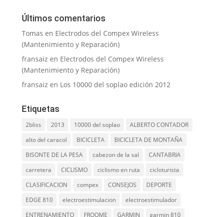
Últimos comentarios
Tomas
en
Electrodos del Compex Wireless
(Mantenimiento y Reparación)
fransaiz
en
Electrodos del Compex Wireless
(Mantenimiento y Reparación)
fransaiz
en
Los 10000 del soplao edición 2012
Etiquetas
2bliss
2013
10000 del soplao
ALBERTO CONTADOR
alto del caracol
BICICLETA
BICICLETA DE MONTAÑA
BISONTE DE LA PESA
cabezon de la sal
CANTABRIA
carretera
CICLISMO
ciclismo en ruta
cicloturista
CLASIFICACION
compex
CONSEJOS
DEPORTE
EDGE 810
electroestimulacion
electroestimulador
ENTRENAMIENTO
FROOME
GARMIN
garmin 810