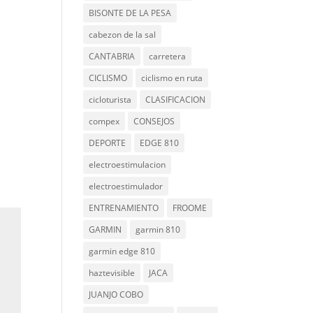
BISONTE DE LA PESA
cabezon de la sal
CANTABRIA
carretera
CICLISMO
ciclismo en ruta
cicloturista
CLASIFICACION
compex
CONSEJOS
DEPORTE
EDGE 810
electroestimulacion
electroestimulador
ENTRENAMIENTO
FROOME
GARMIN
garmin 810
garmin edge 810
haztevisible
JACA
JUANJO COBO