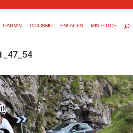
GARMIN
CICLISMO
ENLACES
MIS FOTOS
1_47_54