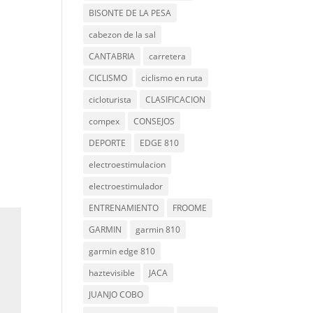
BISONTE DE LA PESA
cabezon de la sal
CANTABRIA
carretera
CICLISMO
ciclismo en ruta
cicloturista
CLASIFICACION
compex
CONSEJOS
DEPORTE
EDGE 810
electroestimulacion
electroestimulador
ENTRENAMIENTO
FROOME
GARMIN
garmin 810
garmin edge 810
haztevisible
JACA
JUANJO COBO