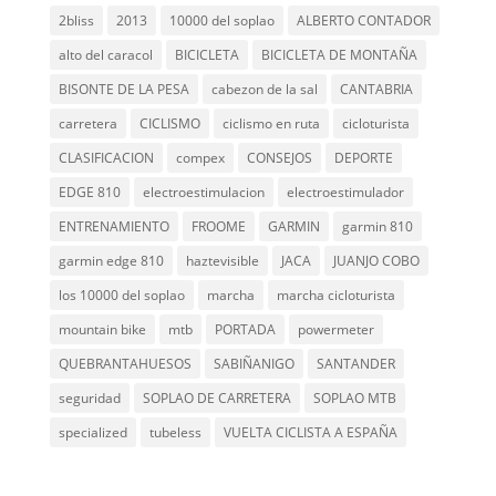
2bliss
2013
10000 del soplao
ALBERTO CONTADOR
alto del caracol
BICICLETA
BICICLETA DE MONTAÑA
BISONTE DE LA PESA
cabezon de la sal
CANTABRIA
carretera
CICLISMO
ciclismo en ruta
cicloturista
CLASIFICACION
compex
CONSEJOS
DEPORTE
EDGE 810
electroestimulacion
electroestimulador
ENTRENAMIENTO
FROOME
GARMIN
garmin 810
garmin edge 810
haztevisible
JACA
JUANJO COBO
los 10000 del soplao
marcha
marcha cicloturista
mountain bike
mtb
PORTADA
powermeter
QUEBRANTAHUESOS
SABIÑANIGO
SANTANDER
seguridad
SOPLAO DE CARRETERA
SOPLAO MTB
specialized
tubeless
VUELTA CICLISTA A ESPAÑA