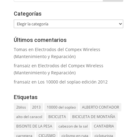
Categorías
Categorías
Últimos comentarios
Tomas
en
Electrodos del Compex Wireless
(Mantenimiento y Reparación)
fransaiz
en
Electrodos del Compex Wireless
(Mantenimiento y Reparación)
fransaiz
en
Los 10000 del soplao edición 2012
Etiquetas
2bliss
2013
10000 del soplao
ALBERTO CONTADOR
alto del caracol
BICICLETA
BICICLETA DE MONTAÑA
BISONTE DE LA PESA
cabezon de la sal
CANTABRIA
carretera
CICLISMO
ciclismo en ruta
cicloturista