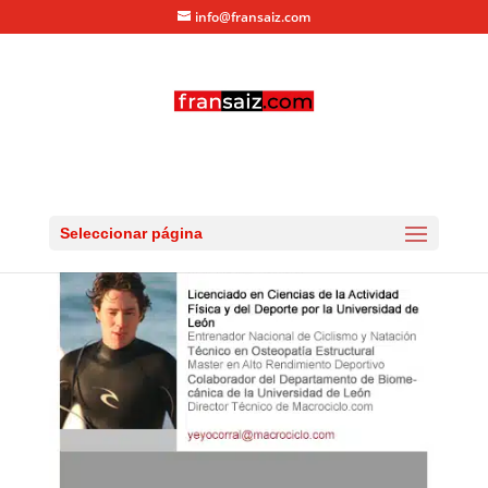
info@fransaiz.com
CV-YEYO-CORRAL
por
fransaiz
|
Jun 8, 2013
|
0 Comentarios
Seleccionar página