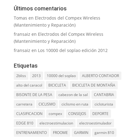
Últimos comentarios
Tomas
en
Electrodos del Compex Wireless
(Mantenimiento y Reparación)
fransaiz
en
Electrodos del Compex Wireless
(Mantenimiento y Reparación)
fransaiz
en
Los 10000 del soplao edición 2012
Etiquetas
2bliss
2013
10000 del soplao
ALBERTO CONTADOR
alto del caracol
BICICLETA
BICICLETA DE MONTAÑA
BISONTE DE LA PESA
cabezon de la sal
CANTABRIA
carretera
CICLISMO
ciclismo en ruta
cicloturista
CLASIFICACION
compex
CONSEJOS
DEPORTE
EDGE 810
electroestimulacion
electroestimulador
ENTRENAMIENTO
FROOME
GARMIN
garmin 810