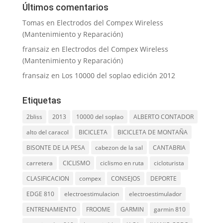
Últimos comentarios
Tomas
en
Electrodos del Compex Wireless
(Mantenimiento y Reparación)
fransaiz
en
Electrodos del Compex Wireless
(Mantenimiento y Reparación)
fransaiz
en
Los 10000 del soplao edición 2012
Etiquetas
2bliss
2013
10000 del soplao
ALBERTO CONTADOR
alto del caracol
BICICLETA
BICICLETA DE MONTAÑA
BISONTE DE LA PESA
cabezon de la sal
CANTABRIA
carretera
CICLISMO
ciclismo en ruta
cicloturista
CLASIFICACION
compex
CONSEJOS
DEPORTE
EDGE 810
electroestimulacion
electroestimulador
ENTRENAMIENTO
FROOME
GARMIN
garmin 810