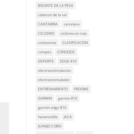
BISONTE DE LA PESA
cabezon de la sal
CANTABRIA
carretera
CICLISMO
ciclismo en ruta
cicloturista
CLASIFICACION
compex
CONSEJOS
DEPORTE
EDGE 810
electroestimulacion
electroestimulador
ENTRENAMIENTO
FROOME
GARMIN
garmin 810
garmin edge 810
haztevisible
JACA
JUANJO COBO