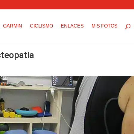
GARMIN
CICLISMO
ENLACES
MIS FOTOS
steopatia