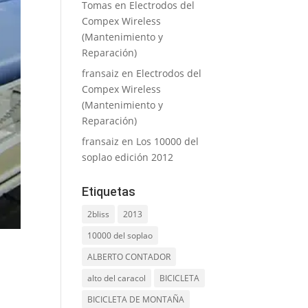
Tomas
en
Electrodos del
Compex Wireless
(Mantenimiento y
Reparación)
fransaiz
en
Electrodos del
Compex Wireless
(Mantenimiento y
Reparación)
fransaiz
en
Los 10000 del
soplao edición 2012
Etiquetas
2bliss
2013
10000 del soplao
ALBERTO CONTADOR
alto del caracol
BICICLETA
BICICLETA DE MONTAÑA