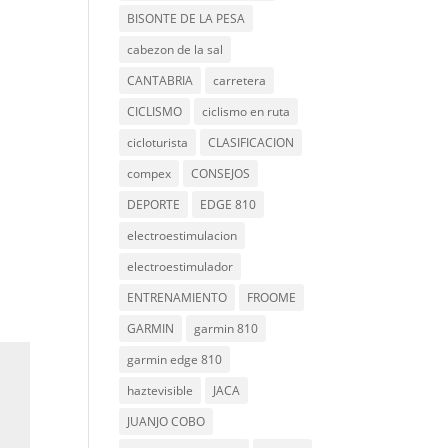
BISONTE DE LA PESA
cabezon de la sal
CANTABRIA
carretera
CICLISMO
ciclismo en ruta
cicloturista
CLASIFICACION
compex
CONSEJOS
DEPORTE
EDGE 810
electroestimulacion
electroestimulador
ENTRENAMIENTO
FROOME
GARMIN
garmin 810
garmin edge 810
haztevisible
JACA
JUANJO COBO