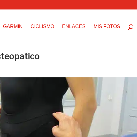
GARMIN
CICLISMO
ENLACES
MIS FOTOS
steopatico