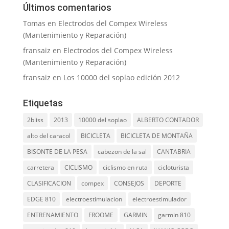
Últimos comentarios
Tomas
en
Electrodos del Compex Wireless
(Mantenimiento y Reparación)
fransaiz
en
Electrodos del Compex Wireless
(Mantenimiento y Reparación)
fransaiz
en
Los 10000 del soplao edición 2012
Etiquetas
2bliss
2013
10000 del soplao
ALBERTO CONTADOR
alto del caracol
BICICLETA
BICICLETA DE MONTAÑA
BISONTE DE LA PESA
cabezon de la sal
CANTABRIA
carretera
CICLISMO
ciclismo en ruta
cicloturista
CLASIFICACION
compex
CONSEJOS
DEPORTE
EDGE 810
electroestimulacion
electroestimulador
ENTRENAMIENTO
FROOME
GARMIN
garmin 810