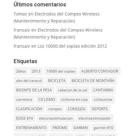
Últimos comentarios
Tomas
en
Electrodos del Compex Wireless
(Mantenimiento y Reparación)
fransaiz
en
Electrodos del Compex Wireless
(Mantenimiento y Reparación)
fransaiz
en
Los 10000 del soplao edición 2012
Etiquetas
2bliss
2013
10000 del soplao
ALBERTO CONTADOR
alto del caracol
BICICLETA
BICICLETA DE MONTAÑA
BISONTE DE LA PESA
cabezon de la sal
CANTABRIA
carretera
CICLISMO
ciclismo en ruta
cicloturista
CLASIFICACION
compex
CONSEJOS
DEPORTE
EDGE 810
electroestimulacion
electroestimulador
ENTRENAMIENTO
FROOME
GARMIN
garmin 810