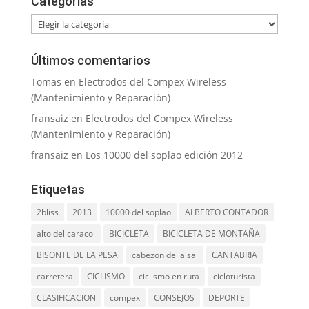
Categorías
Categorías
Últimos comentarios
Tomas
en
Electrodos del Compex Wireless
(Mantenimiento y Reparación)
fransaiz
en
Electrodos del Compex Wireless
(Mantenimiento y Reparación)
fransaiz
en
Los 10000 del soplao edición 2012
Etiquetas
2bliss
2013
10000 del soplao
ALBERTO CONTADOR
alto del caracol
BICICLETA
BICICLETA DE MONTAÑA
BISONTE DE LA PESA
cabezon de la sal
CANTABRIA
carretera
CICLISMO
ciclismo en ruta
cicloturista
CLASIFICACION
compex
CONSEJOS
DEPORTE