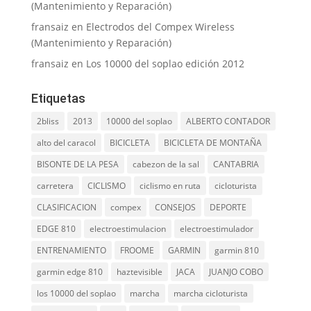
(Mantenimiento y Reparación)
fransaiz
en
Electrodos del Compex Wireless
(Mantenimiento y Reparación)
fransaiz
en
Los 10000 del soplao edición 2012
Etiquetas
2bliss
2013
10000 del soplao
ALBERTO CONTADOR
alto del caracol
BICICLETA
BICICLETA DE MONTAÑA
BISONTE DE LA PESA
cabezon de la sal
CANTABRIA
carretera
CICLISMO
ciclismo en ruta
cicloturista
CLASIFICACION
compex
CONSEJOS
DEPORTE
EDGE 810
electroestimulacion
electroestimulador
ENTRENAMIENTO
FROOME
GARMIN
garmin 810
garmin edge 810
haztevisible
JACA
JUANJO COBO
los 10000 del soplao
marcha
marcha cicloturista