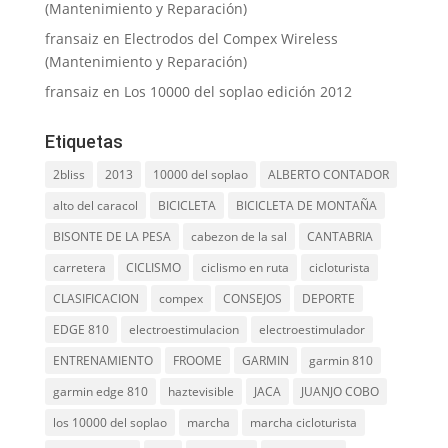
(Mantenimiento y Reparación)
fransaiz
en
Electrodos del Compex Wireless
(Mantenimiento y Reparación)
fransaiz
en
Los 10000 del soplao edición 2012
Etiquetas
2bliss
2013
10000 del soplao
ALBERTO CONTADOR
alto del caracol
BICICLETA
BICICLETA DE MONTAÑA
BISONTE DE LA PESA
cabezon de la sal
CANTABRIA
carretera
CICLISMO
ciclismo en ruta
cicloturista
CLASIFICACION
compex
CONSEJOS
DEPORTE
EDGE 810
electroestimulacion
electroestimulador
ENTRENAMIENTO
FROOME
GARMIN
garmin 810
garmin edge 810
haztevisible
JACA
JUANJO COBO
los 10000 del soplao
marcha
marcha cicloturista