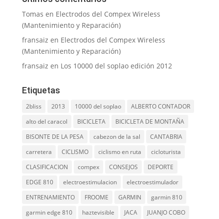
Tomas
en
Electrodos del Compex Wireless
(Mantenimiento y Reparación)
fransaiz
en
Electrodos del Compex Wireless
(Mantenimiento y Reparación)
fransaiz
en
Los 10000 del soplao edición 2012
Etiquetas
2bliss
2013
10000 del soplao
ALBERTO CONTADOR
alto del caracol
BICICLETA
BICICLETA DE MONTAÑA
BISONTE DE LA PESA
cabezon de la sal
CANTABRIA
carretera
CICLISMO
ciclismo en ruta
cicloturista
CLASIFICACION
compex
CONSEJOS
DEPORTE
EDGE 810
electroestimulacion
electroestimulador
ENTRENAMIENTO
FROOME
GARMIN
garmin 810
garmin edge 810
haztevisible
JACA
JUANJO COBO