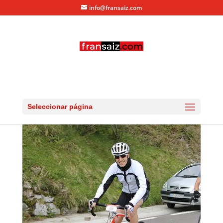
info@fransaiz.com
IMG_6078-1
por
fransaiz
|
Jun 1, 2013
|
0 Comentarios
Seleccionar página