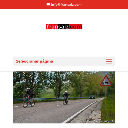
info@fransaiz.com
4
por
fransaiz
|
Jun 1, 2013
|
0 Comentarios
Seleccionar página