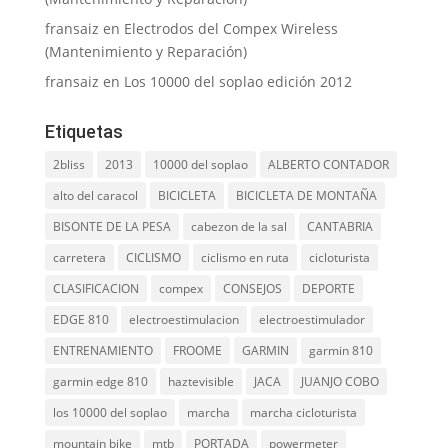
fransaiz
en
Electrodos del Compex Wireless
(Mantenimiento y Reparación)
fransaiz
en
Los 10000 del soplao edición 2012
Etiquetas
2bliss
2013
10000 del soplao
ALBERTO CONTADOR
alto del caracol
BICICLETA
BICICLETA DE MONTAÑA
BISONTE DE LA PESA
cabezon de la sal
CANTABRIA
carretera
CICLISMO
ciclismo en ruta
cicloturista
CLASIFICACION
compex
CONSEJOS
DEPORTE
EDGE 810
electroestimulacion
electroestimulador
ENTRENAMIENTO
FROOME
GARMIN
garmin 810
garmin edge 810
haztevisible
JACA
JUANJO COBO
los 10000 del soplao
marcha
marcha cicloturista
mountain bike
mtb
PORTADA
powermeter