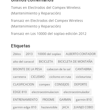
Tomas
en
Electrodos del Compex Wireless
(Mantenimiento y Reparación)
fransaiz
en
Electrodos del Compex Wireless
(Mantenimiento y Reparación)
fransaiz
en
Los 10000 del soplao edición 2012
Etiquetas
2bliss
2013
10000 del soplao
ALBERTO CONTADOR
alto del caracol
BICICLETA
BICICLETA DE MONTAÑA
BISONTE DE LA PESA
cabezon de la sal
CANTABRIA
carretera
CICLISMO
ciclismo en ruta
cicloturista
CLASIFICACION
compex
CONSEJOS
DEPORTE
EDGE 810
electroestimulacion
electroestimulador
ENTRENAMIENTO
FROOME
GARMIN
garmin 810
garmin edge 810
haztevisible
JACA
JUANJO COBO