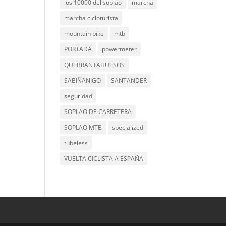
los 10000 del soplao
marcha
marcha cicloturista
mountain bike
mtb
PORTADA
powermeter
QUEBRANTAHUESOS
SABIÑANIGO
SANTANDER
seguridad
SOPLAO DE CARRETERA
SOPLAO MTB
specialized
tubeless
VUELTA CICLISTA A ESPAÑA