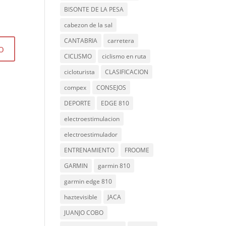
BISONTE DE LA PESA
cabezon de la sal
CANTABRIA
carretera
CICLISMO
ciclismo en ruta
cicloturista
CLASIFICACION
compex
CONSEJOS
DEPORTE
EDGE 810
electroestimulacion
electroestimulador
ENTRENAMIENTO
FROOME
GARMIN
garmin 810
garmin edge 810
haztevisible
JACA
JUANJO COBO