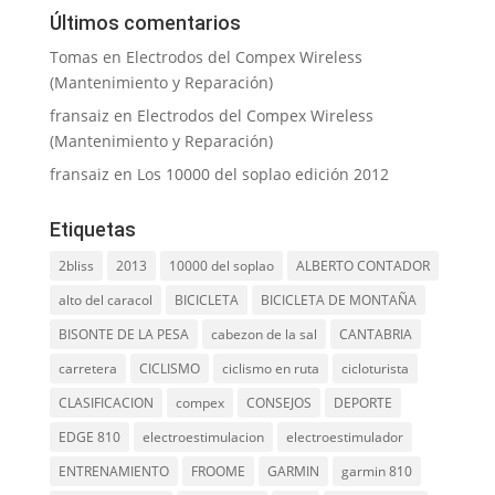
Últimos comentarios
Tomas
en
Electrodos del Compex Wireless
(Mantenimiento y Reparación)
fransaiz
en
Electrodos del Compex Wireless
(Mantenimiento y Reparación)
fransaiz
en
Los 10000 del soplao edición 2012
Etiquetas
2bliss
2013
10000 del soplao
ALBERTO CONTADOR
alto del caracol
BICICLETA
BICICLETA DE MONTAÑA
BISONTE DE LA PESA
cabezon de la sal
CANTABRIA
carretera
CICLISMO
ciclismo en ruta
cicloturista
CLASIFICACION
compex
CONSEJOS
DEPORTE
EDGE 810
electroestimulacion
electroestimulador
ENTRENAMIENTO
FROOME
GARMIN
garmin 810